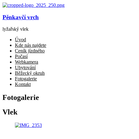
Pěnkavčí vrch
lyžařský vlek
Úvod
Kde nás najdete
Ceník jízdného
Počasí
Webkamera
Ubytování
Běžecký okruh
Fotogalerie
Kontakt
Fotogalerie
Vlek